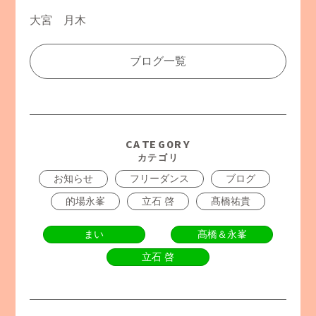
大宮 月木
ブログ一覧
CATEGORY
カテゴリ
お知らせ
フリーダンス
ブログ
的場永峯
立石 啓
髙橋祐貴
まい
髙橋＆永峯
立石 啓