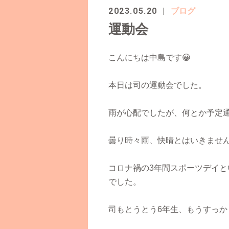
2023.05.20
ブログ
運動会
こんにちは中島です
😀
本日は司の運動会でした。
雨が心配でしたが、何とか予定
曇り時々雨、快晴とはいきませ
コロナ禍の
3
年間スポーツデイと
でした。
司もとうとう
6
年生、もうすっか