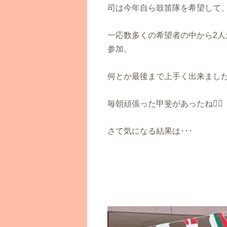
司は今年自ら鼓笛隊を希望して
一応数多くの希望者の中から
2
人
参加。
何とか最後まで上手く出来まし
毎朝頑張った甲斐があったね
👍🏻
さて気になる結果は･･･