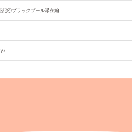
征記④ブラックプール滞在編
y♪