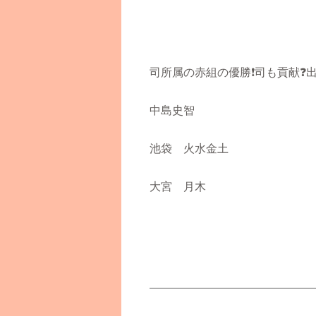
司所属の赤組の優勝
❗️
司も貢献
❓
中島史智
池袋 火水金土
大宮 月木