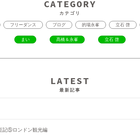
CATEGORY
カテゴリ
フリーダンス
ブログ
的場永峯
立石 啓
まい
髙橋＆永峯
立石 啓
LATEST
最新記事
征記⑤ロンドン観光編