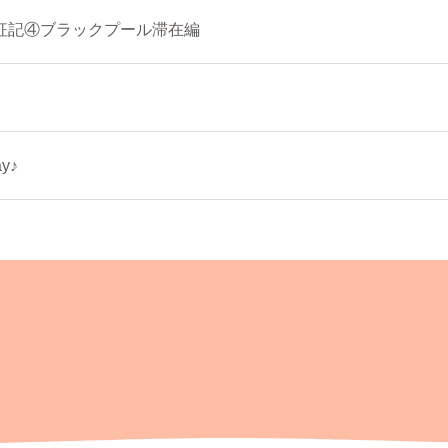
征記④ブラックプール滞在編
y♪