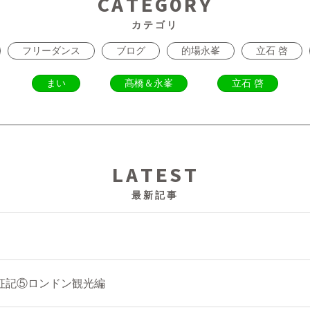
CATEGORY
カテゴリ
フリーダンス
ブログ
的場永峯
立石 啓
まい
髙橋＆永峯
立石 啓
LATEST
最新記事
征記⑤ロンドン観光編